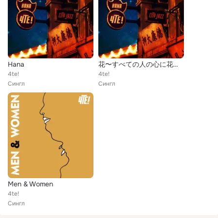
Hana
花〜すべての人の心に花を〜
4te!
4te!
Сингл
Сингл
Men & Women
4te!
Сингл