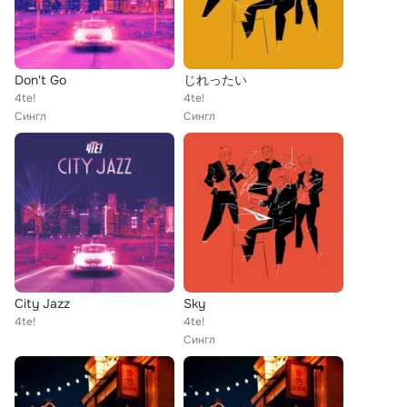
Don't Go
じれったい
4te!
4te!
Сингл
Сингл
City Jazz
Sky
4te!
4te!
Сингл