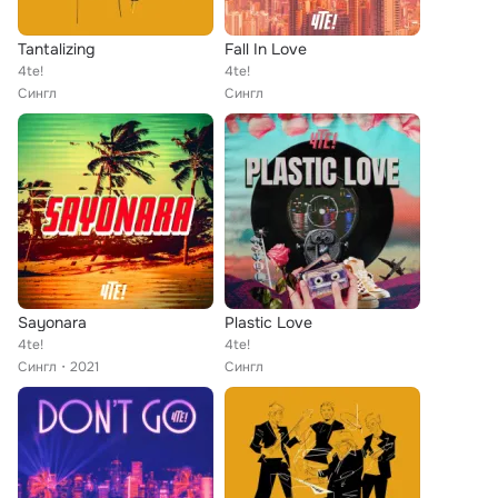
Tantalizing
Fall In Love
4te!
4te!
Сингл
Сингл
Sayonara
Plastic Love
4te!
4te!
Сингл
2021
Сингл