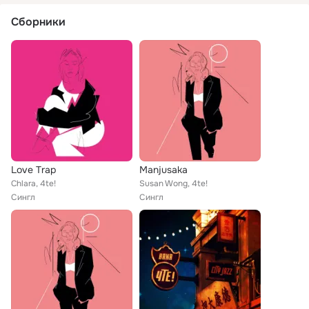
Сборники
Love Trap
Manjusaka
Chlara, 4te!
Susan Wong, 4te!
Сингл
Сингл