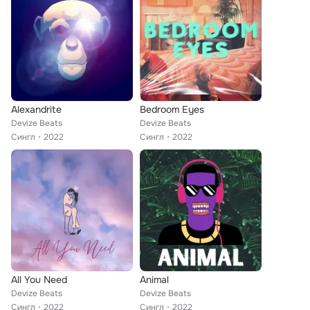
Alexandrite
Bedroom Eyes
Devize Beats
Devize Beats
Сингл
2022
Сингл
2022
All You Need
Animal
Devize Beats
Devize Beats
Сингл
2022
Сингл
2022