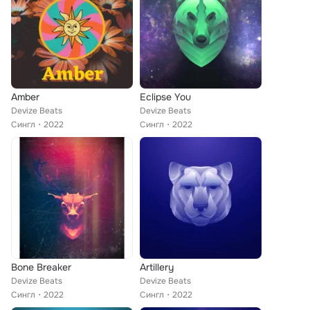
Amber
Eclipse You
Devize Beats
Devize Beats
Сингл
2022
Сингл
2022
Bone Breaker
Artillery
Devize Beats
Devize Beats
Сингл
2022
Сингл
2022