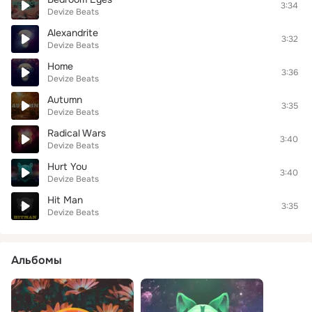
3:34
Devize Beats
Alexandrite
3:32
Devize Beats
Home
3:36
Devize Beats
Autumn
3:35
Devize Beats
Radical Wars
3:40
Devize Beats
Hurt You
3:40
Devize Beats
Hit Man
3:35
Devize Beats
Альбомы