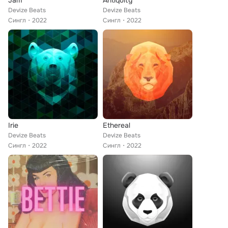
Jam
Antiquity
Devize Beats
Devize Beats
Сингл
2022
Сингл
2022
Irie
Ethereal
Devize Beats
Devize Beats
Сингл
2022
Сингл
2022