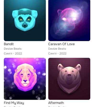
Bandit
Caravan Of Love
Devize Beats
Devize Beats
Сингл
2022
Сингл
2022
Find My Way
Aftermath