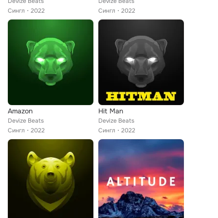
Devize Beats
Devize Beats
Сингл
2022
Сингл
2022
Amazon
Hit Man
Devize Beats
Devize Beats
Сингл
2022
Сингл
2022