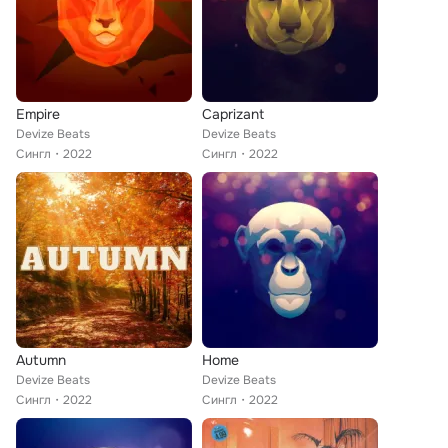
Empire
Caprizant
Devize Beats
Devize Beats
Сингл
2022
Сингл
2022
Autumn
Home
Devize Beats
Devize Beats
Сингл
2022
Сингл
2022