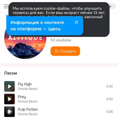
Войти
Мы используем cookie-файлы, чтобы улучшить
сервисы для вас. Если ваш возраст менее 13 лет,
настроить cookie-файлы должен ваш законный
представитель.
Больше информации
Исполнитель
Информация о контенте
Разрешить все
Настроить
на платформе — здесь
Devize Beats
53 альбома
Слушать
Песни
Fly High
3:30
Devize Beats
Prey
3:30
Devize Beats
Pulp Fiction
3:06
Devize Beats