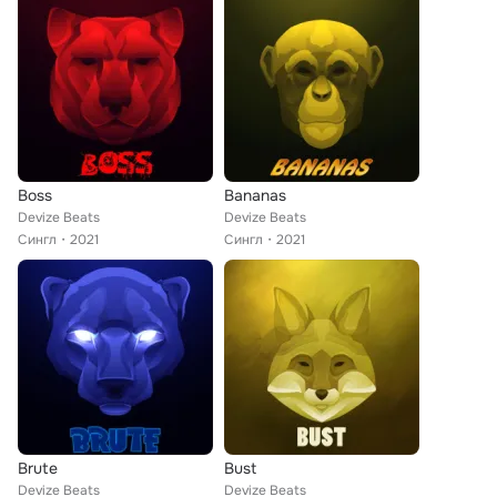
Boss
Bananas
Devize Beats
Devize Beats
Сингл
2021
Сингл
2021
Brute
Bust
Devize Beats
Devize Beats