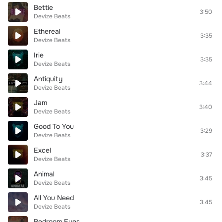
Bettie
3:50
Devize Beats
Ethereal
3:35
Devize Beats
Irie
3:35
Devize Beats
Antiquity
3:44
Devize Beats
Jam
3:40
Devize Beats
Good To You
3:29
Devize Beats
Excel
3:37
Devize Beats
Animal
3:45
Devize Beats
All You Need
3:45
Devize Beats
Bedroom Eyes