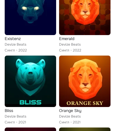
Existenz
Emerald
Devize Beats
Devize Beats
Сингл
2022
Сингл
2022
Bliss
Orange Sky
Devize Beats
Devize Beats
Сингл
2021
Сингл
2021