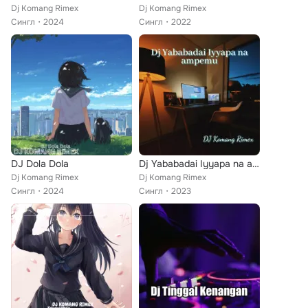
Dj Komang Rimex
Dj Komang Rimex
Сингл
2024
Сингл
2022
DJ Dola Dola
Dj Yababadai Iyyapa na ampemu - Inst
Dj Komang Rimex
Dj Komang Rimex
Сингл
2024
Сингл
2023