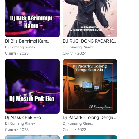
Dj Bila Bermimpi Kamu
DJ RUGI DONG PACAR KU HILANG
Dj Komang Rimex
Dj Komang Rimex
Сингл
2023
Сингл
2024
Dj Masuk Pak Eko
Dj Pacarku Tolong Dengarkan Aku - Inst
Dj Komang Rimex
Dj Komang Rimex
Сингл
2023
Сингл
2023