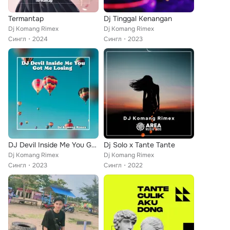
Termantap
Dj Tinggal Kenangan
Dj Komang Rimex
Dj Komang Rimex
Сингл
2024
Сингл
2023
DJ Devil Inside Me You Got Me Losing Ins
Dj Solo x Tante Tante
Dj Komang Rimex
Dj Komang Rimex
Сингл
2023
Сингл
2022