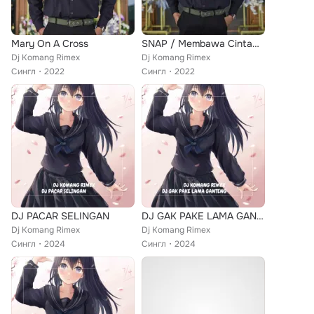
Mary On A Cross
SNAP / Membawa Cintamu
Dj Komang Rimex
Dj Komang Rimex
Сингл
2022
Сингл
2022
DJ PACAR SELINGAN
DJ GAK PAKE LAMA GANTENG
Dj Komang Rimex
Dj Komang Rimex
Сингл
2024
Сингл
2024