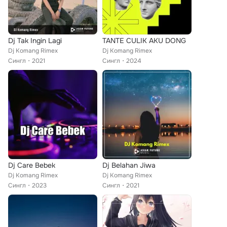
Dj Tak Ingin Lagi
TANTE CULIK AKU DONG
Dj Komang Rimex
Dj Komang Rimex
Сингл
2021
Сингл
2024
Dj Care Bebek
Dj Belahan Jiwa
Dj Komang Rimex
Dj Komang Rimex
Сингл
2023
Сингл
2021