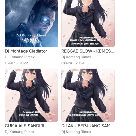
Dj Montage Gladiator
REGGAE SLOW - KEMESRAAN INI JANGANLAH CEPAT BERLALU
Dj Komang Rimex
Dj Komang Rimex
Сингл
2022
Сингл
2024
CUMA ALE SANDIRI
DJ AKU BERJUANG SAMPAI MATI
Dj Komang Rimex
Dj Komang Rimex