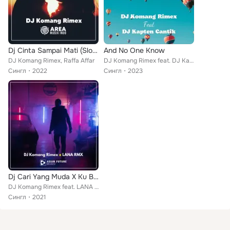
Dj Cinta Sampai Mati (Slow Remix)
And No One Know
DJ Komang Rimex, Raffa Affar
DJ Komang Rimex feat. DJ Kapten Cantik
Сингл
2022
Сингл
2023
Dj Cari Yang Muda X Ku Bahagia Denganmu
DJ Komang Rimex feat. LANA RMX
Сингл
2021