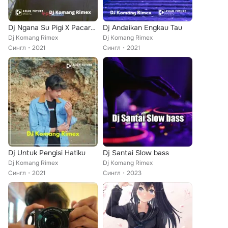
Dj Ngana Su Pigi X Pacarku Di Tikung
Dj Andaikan Engkau Tau
Dj Komang Rimex
Dj Komang Rimex
Сингл
2021
Сингл
2021
Dj Untuk Pengisi Hatiku
Dj Santai Slow bass
Dj Komang Rimex
Dj Komang Rimex
Сингл
2021
Сингл
2023