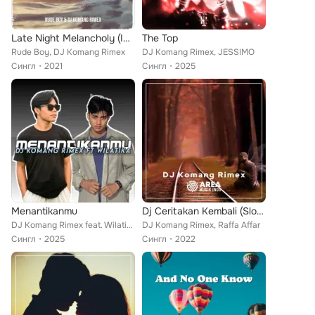
Late Night Melancholy (Indonesia Remix)
The Top
Rude Boy, DJ Komang Rimex
DJ Komang Rimex, JESSIMO
Сингл
2021
Сингл
2025
Menantikanmu
Dj Ceritakan Kembali (Slow Remix)
DJ Komang Rimex feat. Wilatika
DJ Komang Rimex, Raffa Affar
Сингл
2025
Сингл
2022