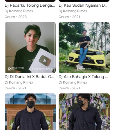
Dj Pacarku Tolong Dengarkan Aku
Dj Kau Sudah Nyaman Deng Dia
Dj Komang Rimex
Dj Komang Rimex
Сингл
2023
Сингл
2021
Dj Di Dunia Ini X Badut Ghosting
Dj Aku Bahagia X Tolong Pangana
Dj Komang Rimex
Dj Komang Rimex
Сингл
2021
Сингл
2021