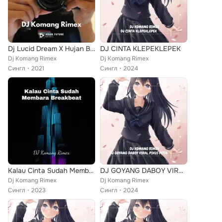
Dj Lucid Dream X Hujan Badai Angin Ribut
DJ CINTA KLEPEKLEPEK
Dj Komang Rimex
Dj Komang Rimex
Сингл
2021
Сингл
2024
Kalau Cinta Sudah Membara Breakbeat
DJ GOYANG DABOY VIRAL PIKUS PITSA
Dj Komang Rimex
Dj Komang Rimex
Сингл
2023
Сингл
2024