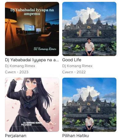
Dj Yababadai Iyyapa na ampemu
Good Life
Dj Komang Rimex
Dj Komang Rimex
Сингл
2023
Сингл
2022
Perjalanan
Pilihan Hatiku