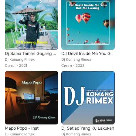
Dj Sama Temen Goyang Dumang
DJ Devil Inside Me You Got Me Losing
Dj Komang Rimex
Dj Komang Rimex
Сингл
2021
Сингл
2023
Mapo Popo - Inst
Dj Setiap Yang Ku Lakukan
Dj Komang Rimex
Dj Komang Rimex