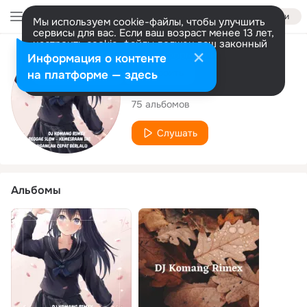
Войти
Мы используем cookie-файлы, чтобы улучшить
сервисы для вас. Если ваш возраст менее 13 лет,
настроить cookie-файлы должен ваш законный
представитель.
Больше информации
Исполнитель
Информация о контенте
Разрешить все
Настроить
на платформе — здесь
Dj Komang Rimex
75 альбомов
Слушать
Альбомы