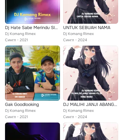
Dj Hate Sabe Merindu Slow Beat
UNTUK SEBUAH NAMA
Dj Komang Rimex
Dj Komang Rimex
Сингл
2021
Сингл
2024
Gak Goodlooking
DJ MALIHI JANJI ABANG PILIH YANG MANA
Dj Komang Rimex
Dj Komang Rimex
Сингл
2021
Сингл
2024