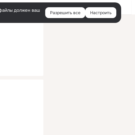
Помощь
Войти
й
e-файлы должен ваш
Разрешить все
Настроить
Правая
колонка