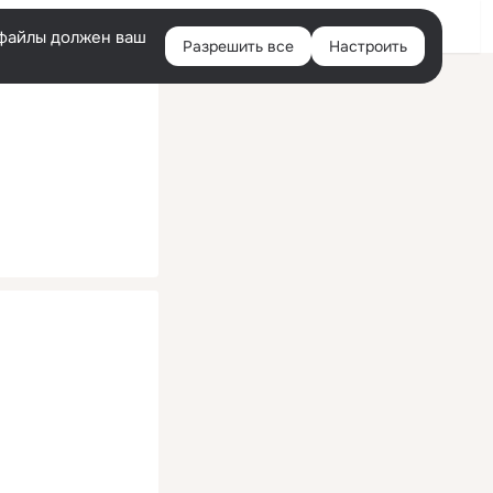
Помощь
Войти
й
e-файлы должен ваш
Разрешить все
Настроить
Правая
колонка