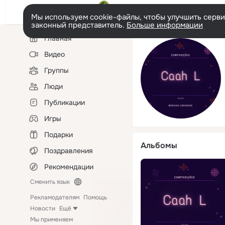
Мы используем cookie-файлы, чтобы улучшить сервис
законный представитель.
Больше информации
Левая
Главная
колонка
Видео
Группы
Люди
Публикации
Игры
Подарки
Альбомы
Поздравления
Рекомендации
Сменить язык
Рекламодателям
Помощь
Новости
Ещё
Мы применяем