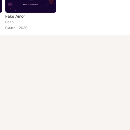
Fake Amor
Caah L
Сингл
2020