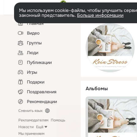
Мы используем cookie-файлы, чтобы улучшить сервис
законный представитель.
Больше информации
Левая
Главная
колонка
Видео
Группы
Люди
Публикации
Игры
Подарки
Альбомы
Поздравления
Рекомендации
Сменить язык
Рекламодателям
Помощь
Новости
Ещё
Мы применяем