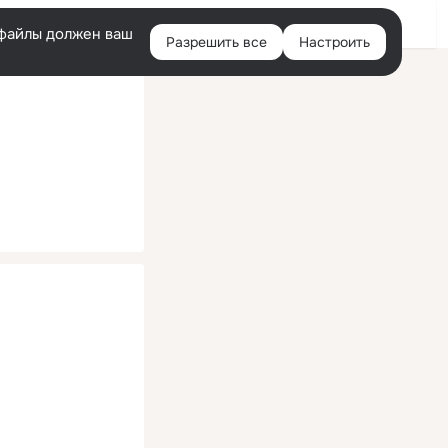
Помощь
Войти
й
e-файлы должен ваш
Разрешить все
Настроить
Правая
колонка