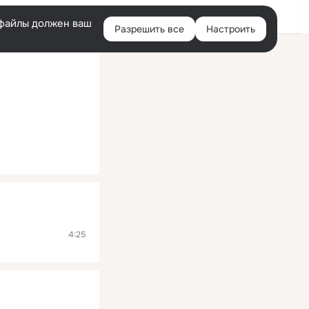
Помощь
Войти
й
e-файлы должен ваш
Разрешить все
Настроить
Правая
колонка
4:25