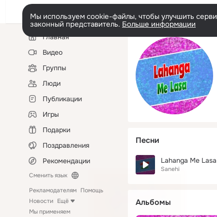
Мы используем cookie-файлы, чтобы улучшить сервис
законный представитель.
Больше информации
Левая
Главная
колонка
Видео
Группы
Люди
Публикации
Игры
Подарки
Песни
Поздравления
Lahanga Me Lasa 
Рекомендации
Sanehi
Сменить язык
Рекламодателям
Помощь
Новости
Ещё
Альбомы
Мы применяем