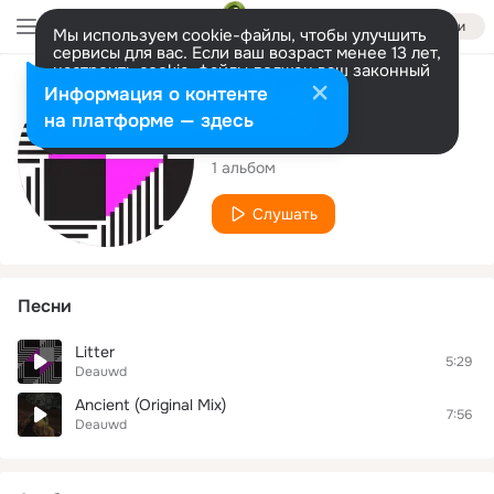
Войти
Мы используем cookie-файлы, чтобы улучшить
сервисы для вас. Если ваш возраст менее 13 лет,
настроить cookie-файлы должен ваш законный
представитель.
Больше информации
Исполнитель
Информация о контенте
Разрешить все
Настроить
на платформе — здесь
Deauwd
1 альбом
Слушать
Песни
Litter
5:29
Deauwd
Ancient (Original Mix)
7:56
Deauwd