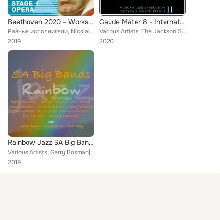
Beethoven 2020 – Works for the Stage 1: Opera
Gaude Mater 8 - International Festival O Sacred Music. Music of Various Religions Vol. 2
Разные исполнители, Nicolai Gedda, Adolf Dallapozza, Susan Gritton, René Kollo, Christoph Bantzer, Robert Burt, Matthew Best, An...
Various Artists, The Jackson Singers, Schola Gregoriana Pragensis, Schola Cantorum Gedanensis, Adryna Choir, Musica Fiorita, Jau...
2019
2020
Rainbow Jazz SA Big Bands
Various Artists, Gerry Bosman|Dezi Ray, Roy Martin, Murray Campbell, Colin Campbell, Gerry Bosman, Noel Stockton, Art Heatlie|Ju...
2019