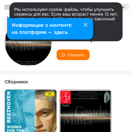
Войти
Мы используем cookie-файлы, чтобы улучшить
сервисы для вас. Если ваш возраст менее 13 лет,
настроить cookie-файлы должен ваш законный
представитель.
Больше информации
Информация о контенте
Исполнитель
Разрешить все
Настроить
на платформе — здесь
Colin Campbell
Слушать
Сборники