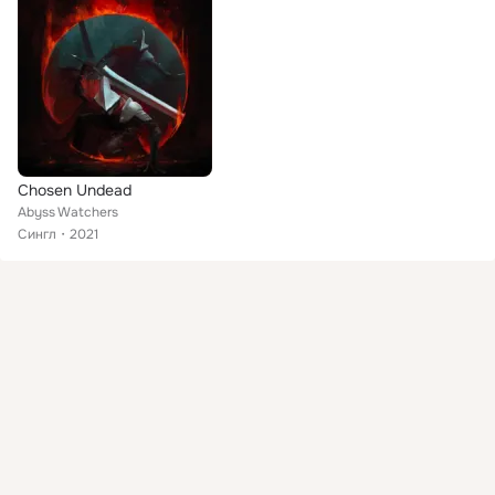
Chosen Undead
Abyss Watchers
Сингл
2021