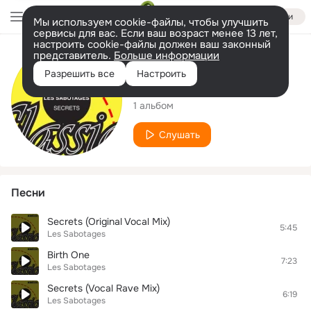
Войти
Мы используем cookie-файлы, чтобы улучшить
сервисы для вас. Если ваш возраст менее 13 лет,
настроить cookie-файлы должен ваш законный
представитель.
Больше информации
Исполнитель
Разрешить все
Настроить
Les Sabotages
1 альбом
Слушать
Песни
Secrets (Original Vocal Mix)
5:45
Les Sabotages
Birth One
7:23
Les Sabotages
Secrets (Vocal Rave Mix)
6:19
Les Sabotages