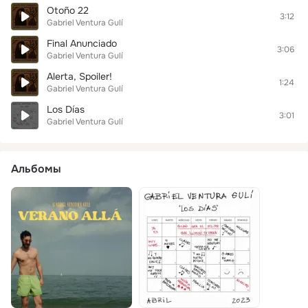
Otoño 22
3:12
Gabriel Ventura Gulí
Final Anunciado
3:06
Gabriel Ventura Gulí
Alerta, Spoiler!
1:24
Gabriel Ventura Gulí
Los Días
3:01
Gabriel Ventura Gulí
Альбомы