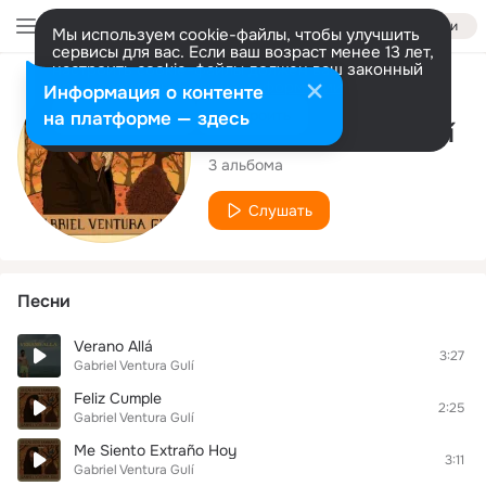
Войти
Мы используем cookie-файлы, чтобы улучшить
сервисы для вас. Если ваш возраст менее 13 лет,
настроить cookie-файлы должен ваш законный
представитель.
Больше информации
Исполнитель
Информация о контенте
Разрешить все
Настроить
на платформе — здесь
Gabriel Ventura Gulí
3 альбома
Слушать
Песни
Verano Allá
3:27
Gabriel Ventura Gulí
Feliz Cumple
2:25
Gabriel Ventura Gulí
Me Siento Extraño Hoy
3:11
Gabriel Ventura Gulí