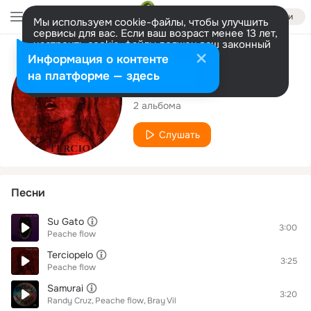
Войти
Мы используем cookie-файлы, чтобы улучшить
сервисы для вас. Если ваш возраст менее 13 лет,
настроить cookie-файлы должен ваш законный
представитель.
Больше информации
Исполнитель
Информация о контенте
Разрешить все
Настроить
на платформе — здесь
Peache flow
2 альбома
Слушать
Песни
Su Gato
3:00
Peache flow
Terciopelo
3:25
Peache flow
Samurai
3:20
Randy Cruz
Peache flow
Bray Vil