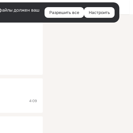
Помощь
Войти
й
e-файлы должен ваш
Разрешить все
Настроить
Правая
колонка
4:09