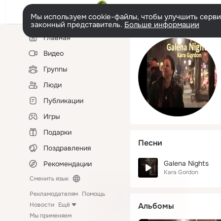
Мы используем cookie-файлы, чтобы улучшить сервис
законный представитель.
Больше информации
Левая
Главная
колонка
Видео
Группы
Люди
Публикации
Игры
Подарки
Песни
Поздравления
Galena Nights
Рекомендации
Kara Gordon
Сменить язык
Рекламодателям
Помощь
Новости
Ещё
Альбомы
Мы применяем