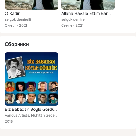
O Kadın
Allaha Havale Ettim Ben Seni
selçuk demirelli
selçuk demirelli
Сингл
2021
Сингл
2021
Сборники
Biz Babadan Böyle Gördük (Uğur Bayar Şarkıları)
Various Artists, Muhittin Seçen, Selahattin Özdemir, Uğur Bayar, Hakan Taşıyan, Sinan Zorbey, Müslüm Gürses, Güçlü Soydemir, Orh...
2018