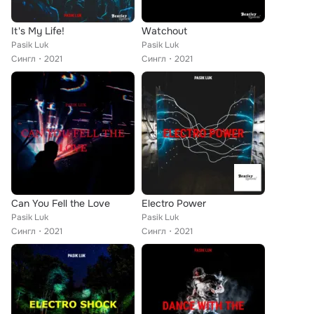
It's My Life!
Watchout
Pasik Luk
Pasik Luk
Сингл
2021
Сингл
2021
Can You Fell the Love
Electro Power
Pasik Luk
Pasik Luk
Сингл
2021
Сингл
2021