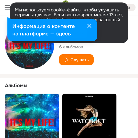
Войти
Мы используем cookie-файлы, чтобы улучшить
сервисы для вас. Если ваш возраст менее 13 лет,
настроить cookie-файлы должен ваш законный
представитель.
Больше информации
Исполнитель
Информация о контенте
Разрешить все
Настроить
на платформе — здесь
Pasik Luk
6 альбомов
Слушать
Альбомы