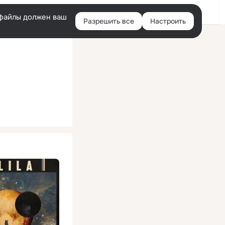
Помощь
Войти
й
e-файлы должен ваш
Разрешить все
Настроить
Правая
колонка