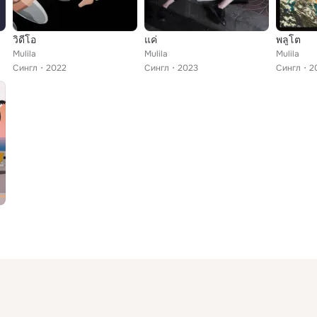
วิดีโอ
แค่
พลูโต
Mulila
Mulila
Mulila
Сингл
2022
Сингл
2023
Сингл
2