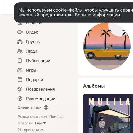
Мы используем cookie-файлы, чтобы улучшить сервис
законный представитель.
Больше информации
Левая
Главная
колонка
Видео
Группы
Люди
Публикации
Игры
Подарки
Альбомы
Поздравления
Рекомендации
Сменить язык
Рекламодателям
Помощь
Новости
Ещё
Мы применяем