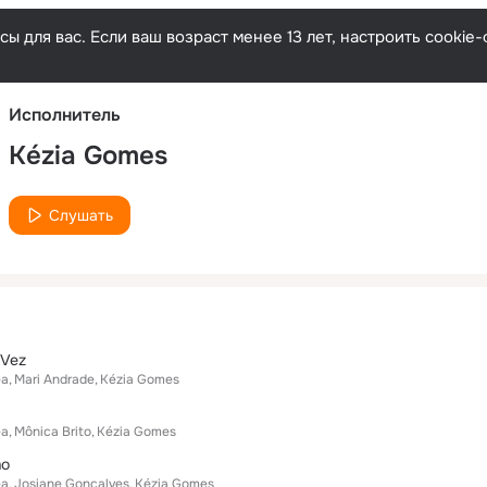
Русски
ы для вас. Если ваш возраст менее 13 лет, настроить cooki
Исполнитель
Kézia Gomes
Слушать
 Vez
ea
Mari Andrade
Kézia Gomes
ea
Mônica Brito
Kézia Gomes
mo
ea
Josiane Gonçalves
Kézia Gomes