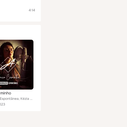
4:14
aminho
Adoração Espontânea, Kézia Gomes
023