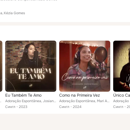
ea
Kézia Gomes
Eu Também Te Amo
Como na Primeira Vez
Único C
nica Brito, Kézia Gomes
Adoração Espontânea, Josiane Gonçalves, Kézia Gomes
Adoração Espontânea, Mari Andrade, Kézia Gomes
Сингл
2023
Сингл
2024
Сингл
2