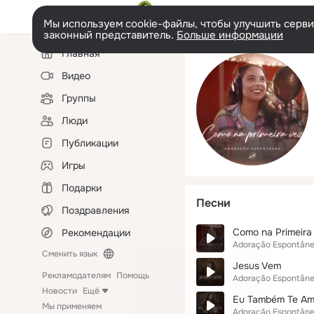
Мы используем cookie-файлы, чтобы улучшить сервис
законный представитель.
Больше информации
Левая
Главная
колонка
Видео
Группы
Люди
Публикации
Игры
Подарки
Песни
Поздравления
Como na Primeira
Рекомендации
Adoração Espontân
Сменить язык
Jesus Vem
Рекламодателям
Помощь
Adoração Espontân
Новости
Ещё
Eu Também Te A
Мы применяем
Adoração Espontân