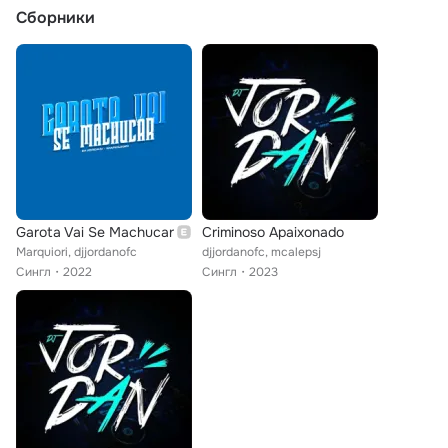
Сборники
Garota Vai Se Machucar
Criminoso Apaixonado
Marquiori, djjordanofc
djjordanofc, mcalepsj
Сингл
2022
Сингл
2023