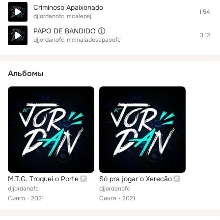
Criminoso Apaixonado
1:54
djjordanofc
mcalepsj
PAPO DE BANDIDO
3:12
djjordanofc
mcmaladosapaoofc
Альбомы
M.T.G. Troquei o Porte
Só pra jogar o Xerecão
djjordanofc
djjordanofc
Сингл
2021
Сингл
2021