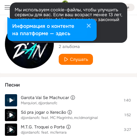
Войти
Мы используем cookie-файлы, чтобы улучшить
сервисы для вас. Если ваш возраст менее 13 лет,
настроить cookie-файлы должен ваш законный
представитель.
Больше информации
Исполнитель
Информация о контенте
Разрешить все
Настроить
на платформе — здесь
djjordanofc
2 альбома
Слушать
Песни
Garota Vai Se Machucar
1:40
Marquiori
djjordanofc
Só pra jogar o Xerecão
1:52
djjordanofc
feat.
MC Magrinho
mcldmoriginal
M.T.G. Troquei o Porte
3:27
djjordanofc
feat.
mcferrara