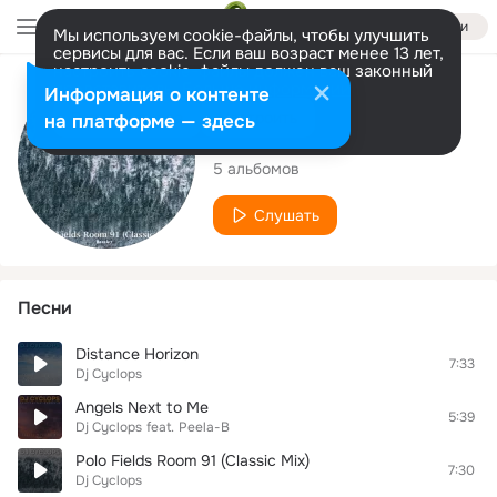
Войти
Мы используем cookie-файлы, чтобы улучшить
сервисы для вас. Если ваш возраст менее 13 лет,
настроить cookie-файлы должен ваш законный
представитель.
Больше информации
Исполнитель
Информация о контенте
Разрешить все
Настроить
на платформе — здесь
Dj Cyclops
5 альбомов
Слушать
Песни
Distance Horizon
7:33
Dj Cyclops
Angels Next to Me
5:39
Dj Cyclops
feat.
Peela-B
Polo Fields Room 91 (Classic Mix)
7:30
Dj Cyclops