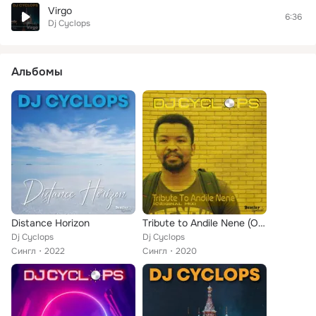
Virgo
6:36
Dj Cyclops
Альбомы
Distance Horizon
Tribute to Andile Nene (Original Mix)
Dj Cyclops
Dj Cyclops
Сингл
2022
Сингл
2020