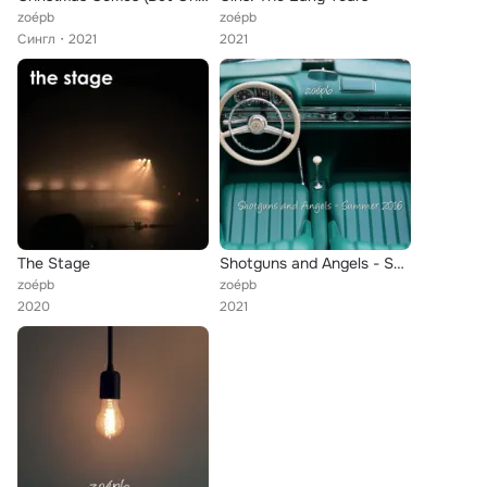
zoépb
zoépb
Сингл
2021
2021
The Stage
Shotguns and Angels - Summer 2016
zoépb
zoépb
2020
2021