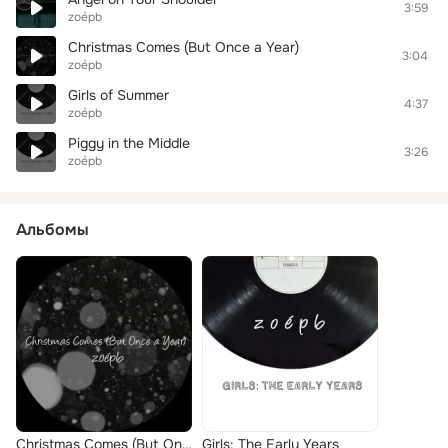
3:59
zoépb
Christmas Comes (But Once a Year)
3:04
zoépb
Girls of Summer
4:37
zoépb
Piggy in the Middle
3:26
zoépb
Альбомы
Christmas Comes (But Once a Year)
Girls: The Early Years