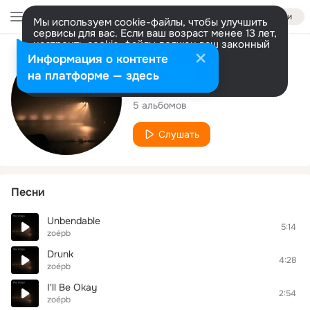
Войти
Мы используем cookie-файлы, чтобы улучшить
сервисы для вас. Если ваш возраст менее 13 лет,
настроить cookie-файлы должен ваш законный
представитель.
Больше информации
Исполнитель
Информация о контенте
Разрешить все
Настроить
на платформе — здесь
zoépb
5 альбомов
Слушать
Песни
Unbendable
5:14
zoépb
Drunk
4:28
zoépb
I'll Be Okay
2:54
zoépb