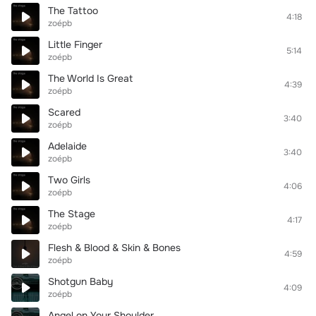
The Tattoo
4:18
zoépb
Little Finger
5:14
zoépb
The World Is Great
4:39
zoépb
Scared
3:40
zoépb
Adelaide
3:40
zoépb
Two Girls
4:06
zoépb
The Stage
4:17
zoépb
Flesh & Blood & Skin & Bones
4:59
zoépb
Shotgun Baby
4:09
zoépb
Angel on Your Shoulder