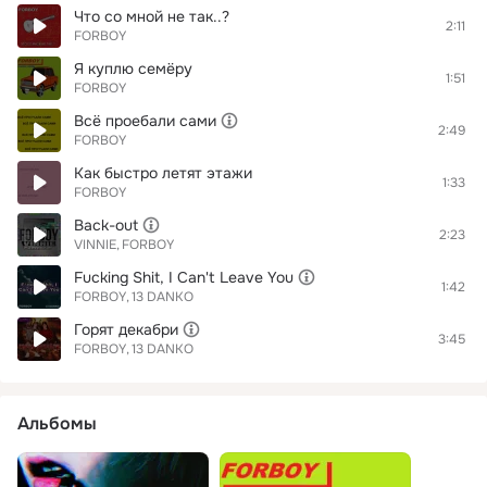
Что со мной не так..?
2:11
FORBOY
Я куплю семёру
1:51
FORBOY
Всё проебали сами
2:49
FORBOY
Как быстро летят этажи
1:33
FORBOY
Back-out
2:23
VINNIE
FORBOY
Fucking Shit, I Can't Leave You
1:42
FORBOY
13 DANKO
Горят декабри
3:45
FORBOY
13 DANKO
Альбомы