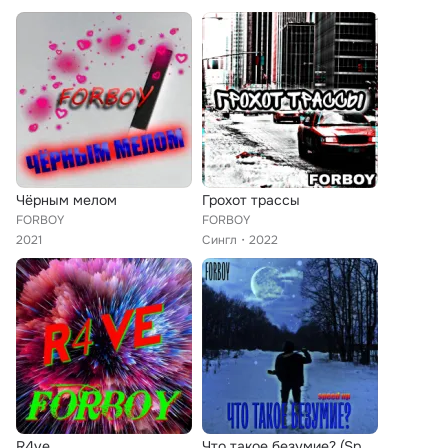
Чёрным мелом
Гроxот трассы
FORBOY
FORBOY
2021
Сингл
2022
R4ve
Что такое безумие? (Speed Up)