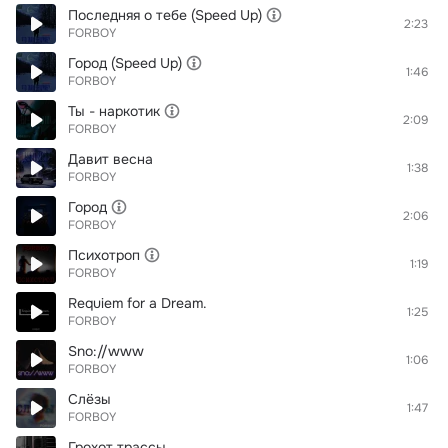
Последняя о тебе (Speed Up)
2:23
FORBOY
Город (Speed Up)
1:46
FORBOY
Ты - наркотик
2:09
FORBOY
Давит весна
1:38
FORBOY
Город
2:06
FORBOY
Психотроп
1:19
FORBOY
Requiem for a Dream.
1:25
FORBOY
Sno://www
1:06
FORBOY
Слёзы
1:47
FORBOY
Гроxот трассы