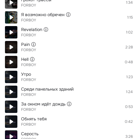
1:34
FORBOY
Я возможно обречен
1:15
FORBOY
Revelation
1:02
FORBOY
Pain
2:28
FORBOY
Hell
0:48
FORBOY
Утро
1:23
FORBOY
Среди панельных зданий
1:24
FORBOY
За окном идёт дождь
0:53
FORBOY
Обнять тебя
0:42
FORBOY
Серость
3:26