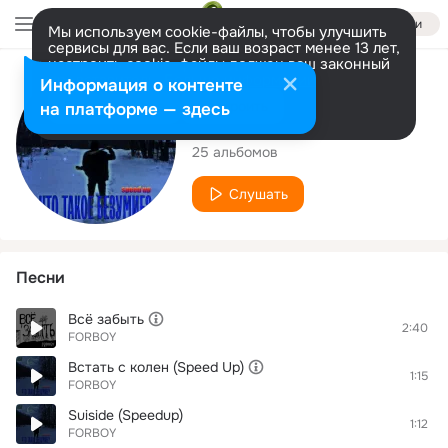
Войти
Мы используем cookie-файлы, чтобы улучшить
сервисы для вас. Если ваш возраст менее 13 лет,
настроить cookie-файлы должен ваш законный
представитель.
Больше информации
Исполнитель
Информация о контенте
Разрешить все
Настроить
на платформе — здесь
FORBOY
25 альбомов
Слушать
Песни
Всё забыть
2:40
FORBOY
Встать с колен (Speed Up)
1:15
FORBOY
Suiside (Speedup)
1:12
FORBOY