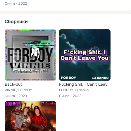
Сингл
2022
Сборники
Back-out
Fucking Shit, I Can't Leave You
VINNIE, FORBOY
FORBOY, 13 danko
Сингл
2023
Сингл
2022