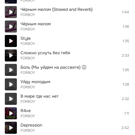
FORBOY
Чёрным мелом (Slowed and Reverb)
1:44
FORBOY
Чёрным мелом
1:36
FORBOY
Style
1:35
FORBOY
Сложно уснуть без тебя
2:33
FORBOY
Боль (Мы уйдем на рассвете)
1:35
FORBOY
Уйду молодым
1:28
FORBOY
В мире где нас нет
2:32
FORBOY
R4ve
1:11
FORBOY
Depression
2:42
FORBOY