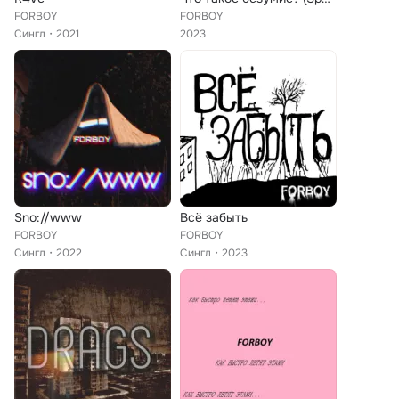
FORBOY
FORBOY
Сингл
2021
2023
Sno://www
Всё забыть
FORBOY
FORBOY
Сингл
2022
Сингл
2023