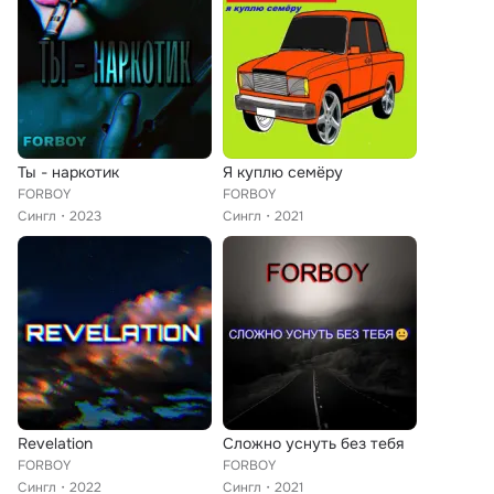
Ты - наркотик
Я куплю семёру
FORBOY
FORBOY
Сингл
2023
Сингл
2021
Revelation
Сложно уснуть без тебя
FORBOY
FORBOY
Сингл
2022
Сингл
2021