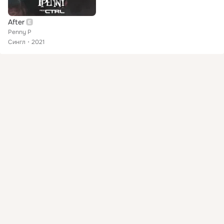
After
Penny P
Сингл
2021