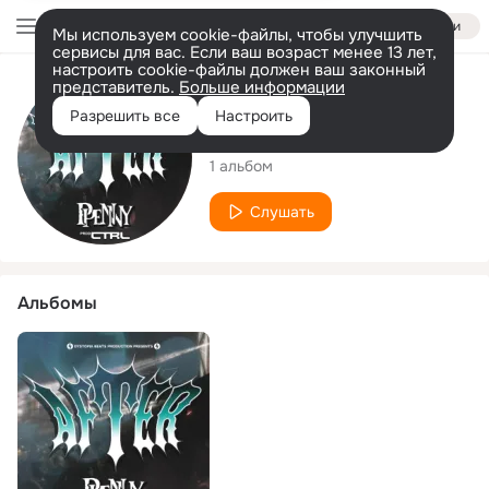
Войти
Мы используем cookie-файлы, чтобы улучшить
сервисы для вас. Если ваш возраст менее 13 лет,
настроить cookie-файлы должен ваш законный
представитель.
Больше информации
Исполнитель
Разрешить все
Настроить
Penny P
1 альбом
Слушать
Альбомы