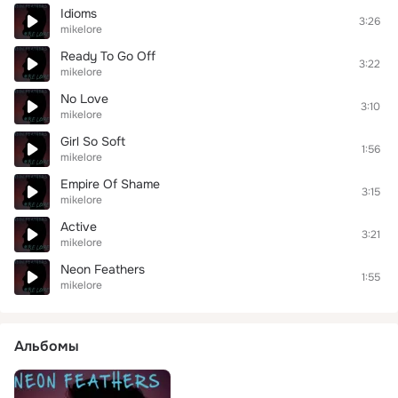
Idioms
3:26
mikelore
Ready To Go Off
3:22
mikelore
No Love
3:10
mikelore
Girl So Soft
1:56
mikelore
Empire Of Shame
3:15
mikelore
Active
3:21
mikelore
Neon Feathers
1:55
mikelore
Альбомы