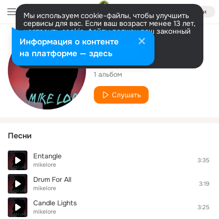
Войти
Мы используем cookie-файлы, чтобы улучшить
сервисы для вас. Если ваш возраст менее 13 лет,
настроить cookie-файлы должен ваш законный
представитель.
Больше информации
Исполнитель
Информация о контенте
Разрешить все
Настроить
на платформе — здесь
mikelore
1 альбом
Слушать
Песни
Entangle
3:35
mikelore
Drum For All
3:19
mikelore
Candle Lights
3:25
mikelore