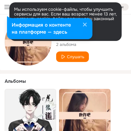
Войти
Мы используем cookie-файлы, чтобы улучшить
сервисы для вас. Если ваш возраст менее 13 лет,
настроить cookie-файлы должен ваш законный
представитель.
Больше информации
Исполнитель
Информация о контенте
Разрешить все
Настроить
на платформе — здесь
杨葱
2 альбома
Слушать
Альбомы