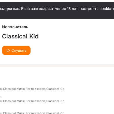
Русски
ы для вас. Если ваш возраст менее 13 лет, настроить cooki
Исполнитель
Classical Kid
Слушать
ic
Classical Music For relaxation
Classical Kid
r
ic
Classical Music For relaxation
Classical Kid
ic
Classical Music For relaxation
Classical Kid