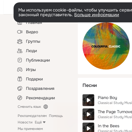
Мы используем cookie-файлы, чтобы улучшить сервис
законный представитель.
Больше информации
Левая
Главная
колонка
Видео
Группы
Люди
Публикации
Игры
Подарки
Песни
Поздравления
Piano Boy
Рекомендации
Classical Study Mus
Сменить язык
The Page Turnove
Рекламодателям
Помощь
Classical Study Mus
Новости
Ещё
In the Bees
Мы применяем
Classical Study Mus