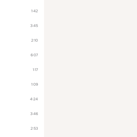
1:42
3:45
2:10
6:07
1:17
1:09
4:24
3:46
2:53