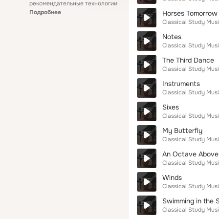
рекомендательные технологии
Подробнее
Horses Tomorrow
Classical Study Mus
Notes
Classical Study Mus
The Third Dance
Classical Study Mus
Instruments
Classical Study Mus
Sixes
Classical Study Mus
My Butterfly
Classical Study Mus
An Octave Above
Classical Study Mus
Winds
Classical Study Mus
Swimming in the 
Classical Study Mus