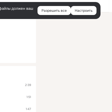
Помощь
Войти
й
e-файлы должен ваш
Разрешить все
Настроить
Правая
колонка
2:39
1:51
1:47