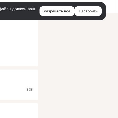
Помощь
Войти
й
e-файлы должен ваш
Разрешить все
Настроить
Правая
колонка
3:38