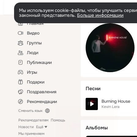
Мы используем cookie-файлы, чтобы улучшить сервис
законный представитель.
Больше информации
Левая
Главная
колонка
Видео
Группы
Люди
Публикации
Игры
Подарки
Песни
Поздравления
Burning House
Рекомендации
Kevin Lera
Сменить язык
Рекламодателям
Помощь
Новости
Ещё
Альбомы
Мы применяем