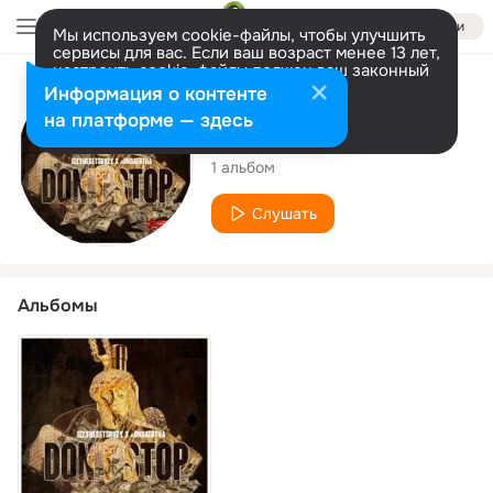
Войти
Мы используем cookie-файлы, чтобы улучшить
сервисы для вас. Если ваш возраст менее 13 лет,
настроить cookie-файлы должен ваш законный
представитель.
Больше информации
Исполнитель
Информация о контенте
Разрешить все
Настроить
на платформе — здесь
Izzyhegetsbusy
1 альбом
Слушать
Альбомы