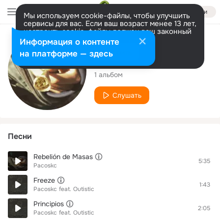
Войти
Мы используем cookie-файлы, чтобы улучшить
сервисы для вас. Если ваш возраст менее 13 лет,
настроить cookie-файлы должен ваш законный
представитель.
Больше информации
Исполнитель
Информация о контенте
Разрешить все
Настроить
на платформе — здесь
Pacoskc
1 альбом
Слушать
Песни
Rebelión de Masas
5:35
Pacoskc
Freeze
1:43
Pacoskc
feat.
Outistic
Principios
2:05
Pacoskc
feat.
Outistic