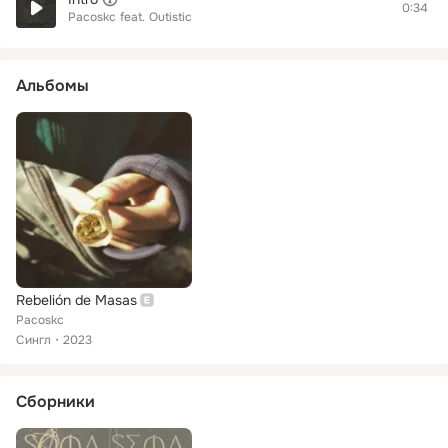
0:34
Pacoskc
feat.
Outistic
Альбомы
Rebelión de Masas
Pacoskc
Сингл
2023
Сборники