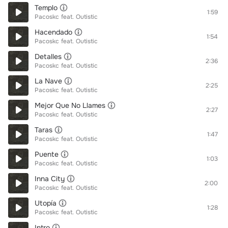
Templo
1:59
Pacoskc
feat.
Outistic
Hacendado
1:54
Pacoskc
feat.
Outistic
Detalles
2:36
Pacoskc
feat.
Outistic
La Nave
2:25
Pacoskc
feat.
Outistic
Mejor Que No Llames
2:27
Pacoskc
feat.
Outistic
Taras
1:47
Pacoskc
feat.
Outistic
Puente
1:03
Pacoskc
feat.
Outistic
Inna City
2:00
Pacoskc
feat.
Outistic
Utopía
1:28
Pacoskc
feat.
Outistic
Intro