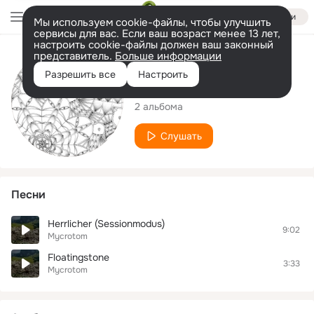
Войти
Мы используем cookie-файлы, чтобы улучшить
сервисы для вас. Если ваш возраст менее 13 лет,
настроить cookie-файлы должен ваш законный
представитель.
Больше информации
Исполнитель
Разрешить все
Настроить
Mycrotom
2 альбома
Слушать
Песни
Herrlicher (Sessionmodus)
9:02
Mycrotom
Floatingstone
3:33
Mycrotom