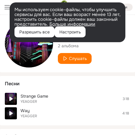
Войти
Мы используем cookie-файлы, чтобы улучшить
сервисы для вас. Если ваш возраст менее 13 лет,
настроить cookie-файлы должен ваш законный
представитель.
Больше информации
Исполнитель
Разрешить все
Настроить
YEAGGER
2 альбома
Слушать
Песни
Strange Game
3:18
YEAGGER
Way
4:18
YEAGGER