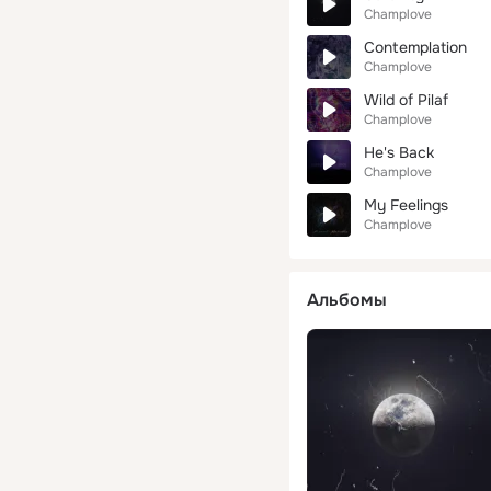
Champlove
Contemplation
Champlove
Wild of Pilaf
Champlove
He's Back
Champlove
My Feelings
Champlove
Альбомы