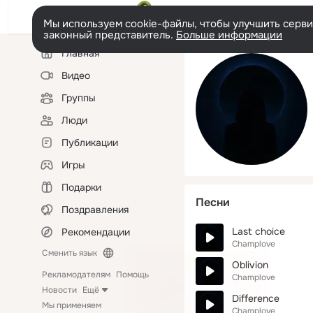
Мы используем cookie-файлы, чтобы улучшить сервис
законный представитель.
Больше информации
Левая
Главная
колонка
Видео
Группы
Люди
Публикации
Игры
Подарки
Песни
Поздравления
Last choice
Рекомендации
Champlove
Сменить язык
Oblivion
Рекламодателям
Помощь
Champlove
Новости
Ещё
Difference
Мы применяем
Champlove