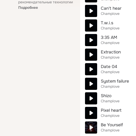
рекомендательные технологии
Подробнее
Сan't hear
Champlove
T.w.i.s
Champlove
3:35 AM
Champlove
Extraction
Champlove
Date 04
Champlove
System failure
Champlove
Shizo
Champlove
Pixel heart
Champlove
Be Yourself
Champlove