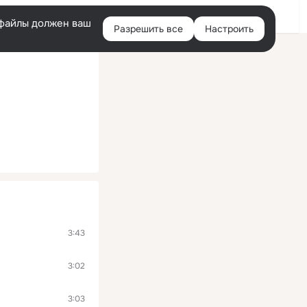
Помощь
Войти
й
e-файлы должен ваш
Разрешить все
Настроить
Правая
колонка
3:43
3:02
3:03