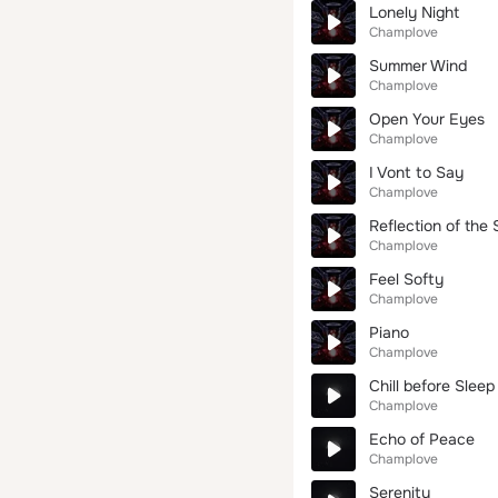
Lonely Night
Champlove
Summer Wind
Champlove
Open Your Eyes
Champlove
I Vont to Say
Champlove
Reflection of the 
Champlove
Feel Softy
Champlove
Piano
Champlove
Chill before Sleep
Champlove
Echo of Peace
Champlove
Serenity