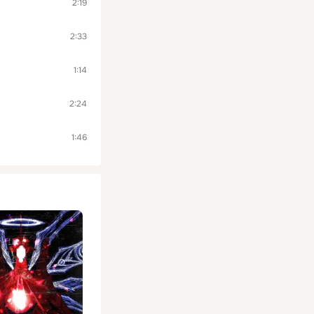
2:19
2:33
1:14
2:24
1:46