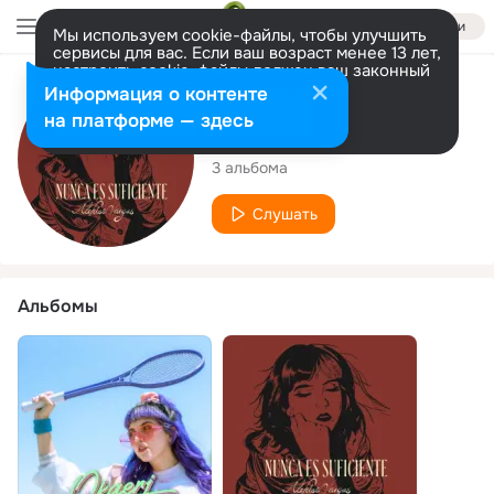
Войти
Мы используем cookie-файлы, чтобы улучшить
сервисы для вас. Если ваш возраст менее 13 лет,
настроить cookie-файлы должен ваш законный
представитель.
Больше информации
Исполнитель
Информация о контенте
Разрешить все
Настроить
на платформе — здесь
Alehtse Vargas
3 альбома
Слушать
Альбомы