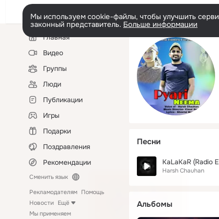
Мы используем cookie-файлы, чтобы улучшить сервис
законный представитель.
Больше информации
Левая
Главная
колонка
Видео
Группы
Люди
Публикации
Игры
Подарки
Песни
Поздравления
KaLaKaR (Radio Ed
Рекомендации
Harsh Chauhan
Сменить язык
Рекламодателям
Помощь
Новости
Ещё
Альбомы
Мы применяем