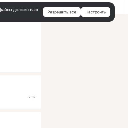
Помощь
Войти
й
e-файлы должен ваш
Разрешить все
Настроить
Правая
колонка
2:52