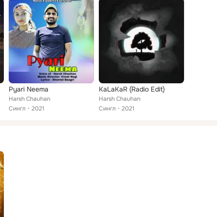
Pyari Neema
KaLaKaR (Radio Edit)
Harsh Chauhan
Harsh Chauhan
Сингл
2021
Сингл
2021