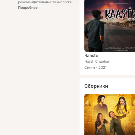
рекомендательные технологии
Подробнее
Raaste
Harsh Chauhan
Сингл
2021
Сборники