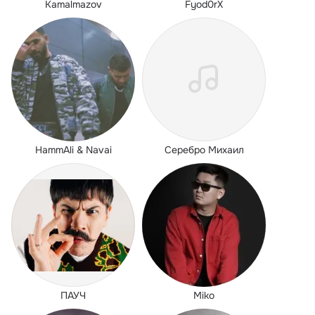
Kamalmazov
Fyod0rX
HammAli & Navai
Серебро Михаил
ПАУЧ
Miko