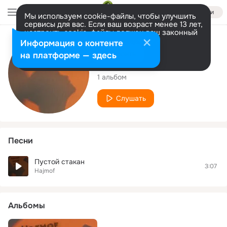
Войти
Мы используем cookie-файлы, чтобы улучшить
сервисы для вас. Если ваш возраст менее 13 лет,
настроить cookie-файлы должен ваш законный
представитель.
Больше информации
Исполнитель
Информация о контенте
Разрешить все
Настроить
на платформе — здесь
Hajmof
1 альбом
Слушать
Песни
Пустой стакан
3:07
Hajmof
Альбомы