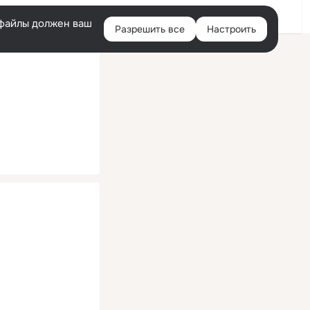
Помощь
Войти
й
e-файлы должен ваш
Разрешить все
Настроить
Правая
колонка