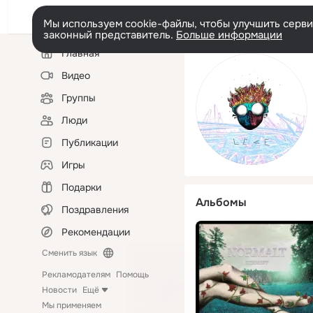
Мы используем cookie-файлы, чтобы улучшить сервис
законный представитель.
Больше информации
Левая
Главная
колонка
Видео
Группы
Люди
Публикации
Игры
Подарки
Альбомы
Поздравления
Рекомендации
Сменить язык
Рекламодателям
Помощь
Новости
Ещё
Мы применяем