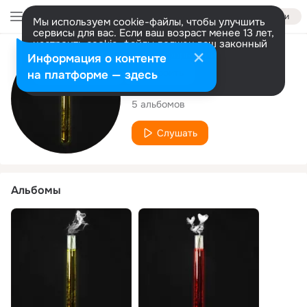
Войти
Мы используем cookie-файлы, чтобы улучшить
сервисы для вас. Если ваш возраст менее 13 лет,
настроить cookie-файлы должен ваш законный
представитель.
Больше информации
Исполнитель
Информация о контенте
Разрешить все
Настроить
на платформе — здесь
Milor
5 альбомов
Слушать
Альбомы