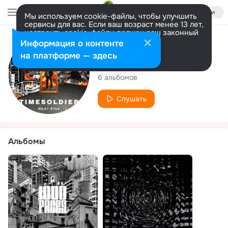
Войти
Мы используем cookie-файлы, чтобы улучшить
сервисы для вас. Если ваш возраст менее 13 лет,
настроить cookie-файлы должен ваш законный
представитель.
Больше информации
Исполнитель
Информация о контенте
Разрешить все
Настроить
на платформе — здесь
Neel Dize
6 альбомов
Слушать
Альбомы