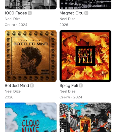
1000 Faces
Magnet City
Neel Dize
Neel Dize
Сингл
2024
2026
Bottled Mind
Spicy Feli
Neel Dize
Neel Dize
2026
Сингл
2024