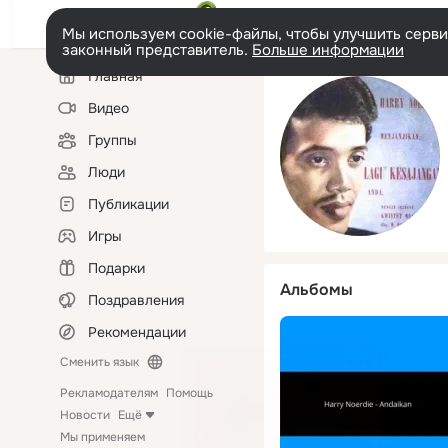
Мы используем cookie-файлы, чтобы улучшить сервис
законный представитель.
Больше информации
Левая
Главная
колонка
Видео
Группы
Люди
Публикации
Игры
Подарки
Альбомы
Поздравления
Рекомендации
Сменить язык
Рекламодателям
Помощь
Новости
Ещё
Мы применяем