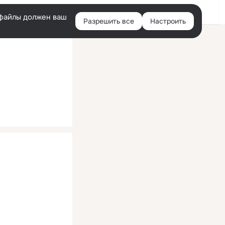
Помощь
Войти
й
e-файлы должен ваш
Разрешить все
Настроить
Правая
колонка