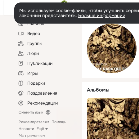
Мы используем cookie-файлы, чтобы улучшить сервис
законный представитель.
Больше информации
Левая
Главная
колонка
Видео
Группы
Люди
Публикации
Игры
Подарки
Альбомы
Поздравления
Рекомендации
Сменить язык
Рекламодателям
Помощь
Новости
Ещё
Мы применяем