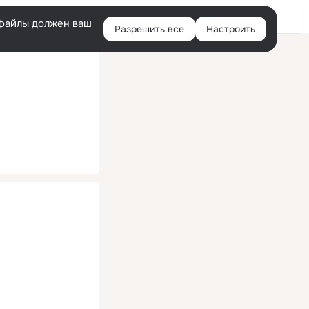
Помощь
Войти
й
e-файлы должен ваш
Разрешить все
Настроить
Правая
колонка