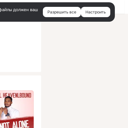
Помощь
Войти
й
e-файлы должен ваш
Разрешить все
Настроить
Правая
колонка