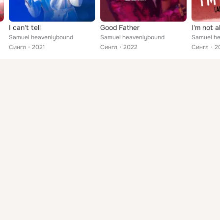
I can't tell
Good Father
I'm not a
Samuel heavenlybound
Samuel heavenlybound
Samuel h
Сингл
2021
Сингл
2022
Сингл
2