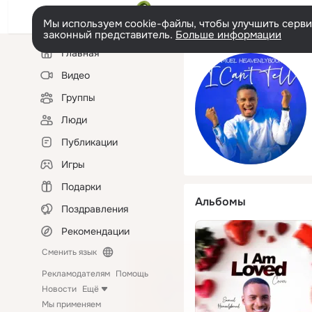
Мы используем cookie-файлы, чтобы улучшить сервис
законный представитель.
Больше информации
Левая
Главная
колонка
Видео
Группы
Люди
Публикации
Игры
Подарки
Альбомы
Поздравления
Рекомендации
Сменить язык
Рекламодателям
Помощь
Новости
Ещё
Мы применяем