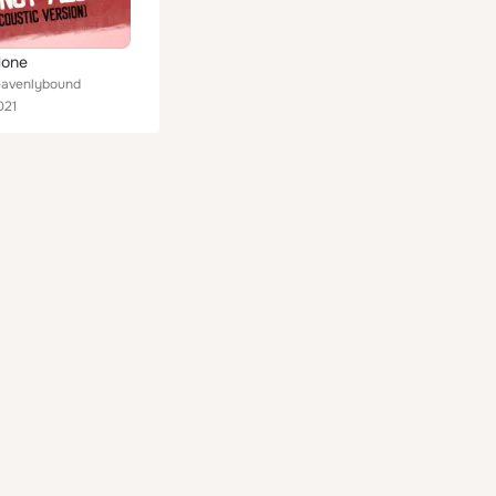
lone
eavenlybound
021