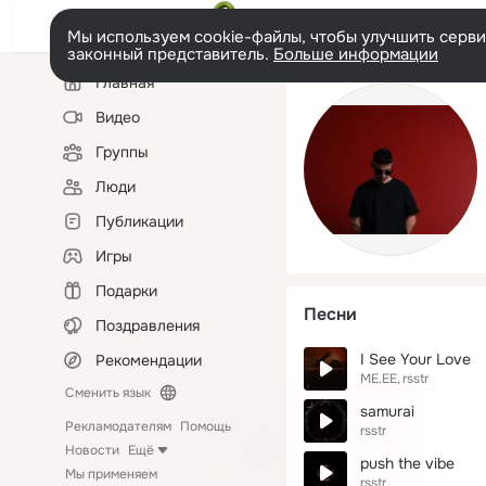
Мы используем cookie-файлы, чтобы улучшить сервис
законный представитель.
Больше информации
Левая
Главная
колонка
Видео
Группы
Люди
Публикации
Игры
Подарки
Песни
Поздравления
I See Your Love
Рекомендации
ME.EE
rsstr
Сменить язык
samurai
Рекламодателям
Помощь
rsstr
Новости
Ещё
push the vibe
Мы применяем
rsstr