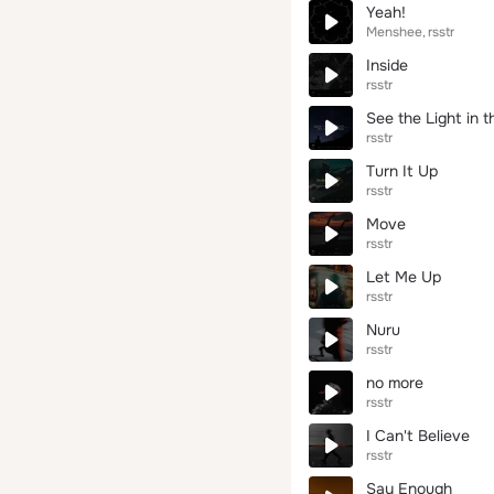
Yeah!
Menshee
rsstr
Inside
rsstr
See the Light in t
rsstr
Turn It Up
rsstr
Move
rsstr
Let Me Up
rsstr
Nuru
rsstr
no more
rsstr
I Can't Believe
rsstr
Say Enough