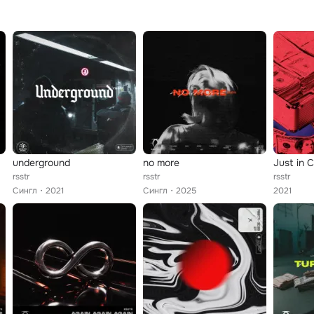
underground
no more
Just in 
rsstr
rsstr
rsstr
Сингл
2021
Сингл
2025
2021