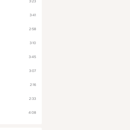
3:23
3:41
2:58
3:10
3:45
3:07
2:16
2:33
4:08