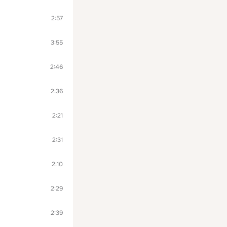
2:57
3:55
2:46
2:36
2:21
2:31
2:10
2:29
2:39