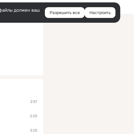
Помощь
Войти
й
e-файлы должен ваш
Разрешить все
Настроить
Правая
колонка
2:57
2:25
3:25