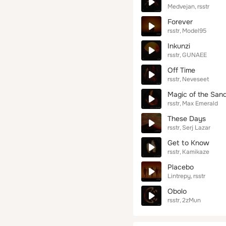
Medvejan
rsstr
Forever
rsstr
Model95
Inkunzi
rsstr
GUNAEE
Off Time
rsstr
Neveseet
Magic of the San
rsstr
Max Emerald
These Days
rsstr
Serj Lazar
Get to Know
rsstr
Kamikaze
Placebo
Lintrepy
rsstr
Obolo
rsstr
2zMun