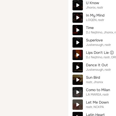
U Know
Jhonix
rsstr
In My Mind
LOQEN
rsstr
Time
DJ Nejtrino
Jhonix
r
Superlove
Justenough
rsstr
Lips Don't Lie
DJ Nejtrino
rsstr
OR
Dance It Out
Justenough
rsstr
Sun Bird
rsstr
Jhonix
Como to Milan
LA MAREA
rsstr
Let Me Down
rsstr
NCKPA
Latin Heart