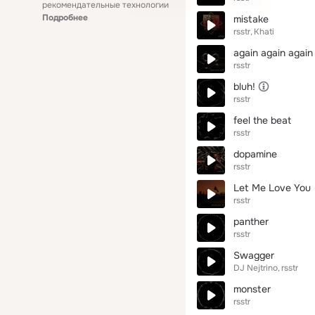
рекомендательные технологии
Подробнее
mistake
rsstr
Khati
again again again
rsstr
bluh!
rsstr
feel the beat
rsstr
dopamine
rsstr
Let Me Love You
rsstr
panther
rsstr
Swagger
DJ Nejtrino
rsstr
monster
rsstr