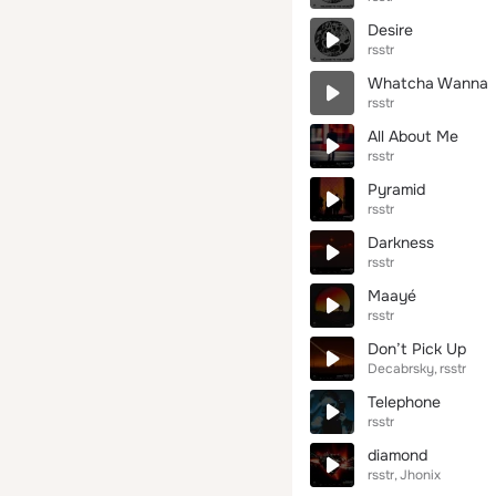
Desire
rsstr
Whatcha Wanna
rsstr
All About Me
rsstr
Pyramid
rsstr
Darkness
rsstr
Maayé
rsstr
Don’t Pick Up
Decabrsky
rsstr
Telephone
rsstr
diamond
rsstr
Jhonix