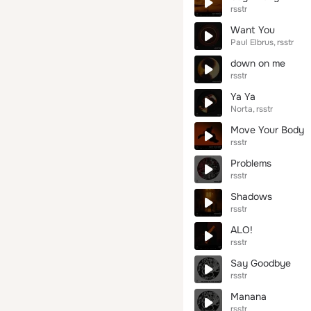
rsstr
Want You
Paul Elbrus
rsstr
down on me
rsstr
Ya Ya
Norta
rsstr
Move Your Body
rsstr
Problems
rsstr
Shadows
rsstr
ALO!
rsstr
Say Goodbye
rsstr
Manana
rsstr