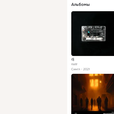
Альбомы
dj
rsstr
Сингл
2021