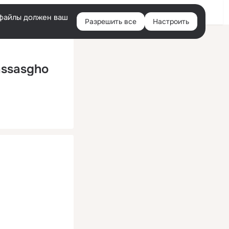
Помощь
Войти
й
e-файлы должен ваш
Разрешить все
Настроить
Правая
колонка
assasgho