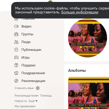
Мы используем cookie-файлы, чтобы улучшить сервис
законный представитель.
Больше информации
Левая
Главная
колонка
Видео
Группы
Люди
Публикации
Игры
Подарки
Альбомы
Поздравления
Рекомендации
Сменить язык
Рекламодателям
Помощь
Новости
Ещё
Мы применяем