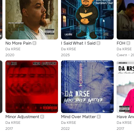
No More Pain
I Said What I Said
FOH
Da KRSE
Da KRSE
Da KRSE
2020
2025
Сингл
2
Minor Adjustment
Mind Over Matter
Have Ano
Da KRSE
Da KRSE
Da KRSE
2017
2022
2017