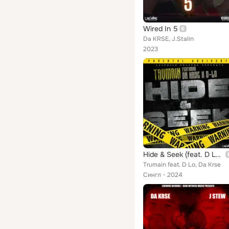
Wired In 5
Da KRSE, J.Stalin
2023
Hide & Seek (feat. D Lo & Da Krse)
Trumain feat. D Lo, Da Krse
Сингл
2024