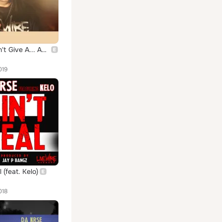
They Don't Give A... About Us
019
l (feat. Kelo)
018