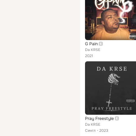
G Pain
Da KRSE
2021
Pray Freestyle
Da KRSE
Сингл
2023