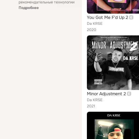
рекомендательные технологии
Подробнее
You Got Me F'd Up 2
Da KRSE
2020
Minor Adjustment 2
Da KRSE
2021