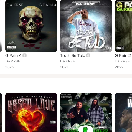
G Pain 4
Truth Be Told
G Pain 2
Da KRSE
Da KRSE
Da KRSE
2025
2021
2022