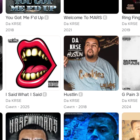
You Got Me F'd Up
Welcome To MARS
Ring Fin
Da KRSE
Da KRSE
Da KRSE
2018
2021
2019
I Said What I Said
Hustlin
G Pain 3
Da KRSE
Da KRSE
Da KRSE
Сингл
2025
Сингл
2018
2024