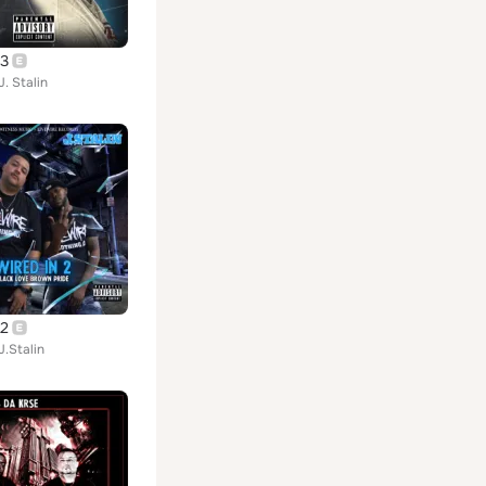
 3
. Stalin
 2
J.Stalin