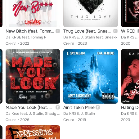
New Bitch (feat. Tommy P)
Thug Love (feat. Sneakk)
WIRED I
Da KRSE feat. Tommy P
Da KRSE, J. Stalin feat. Sneakk
Da KRSE, J
Сингл
2022
Сингл
2023
2020
Made You Look (feat. J. Stalin & Shady Nate)
Ain't Takin Mine
Hating D
Da Krse feat. J. Stalin, Shady Nate
Da KRSE, J. Stalin
Da KRSE,
Сингл
2026
Сингл
2019
2023