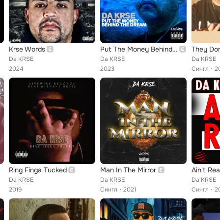
Krse Words
Put The Money Behind The Dream
Da KRSE
Da KRSE
Da KRSE
2024
2023
Сингл
2
Ring Finga Tucked
Man In The Mirror
Ain't Rea
Da KRSE
Da KRSE
Da KRSE
2019
Сингл
2021
Сингл
2