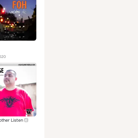
020
ther Listen