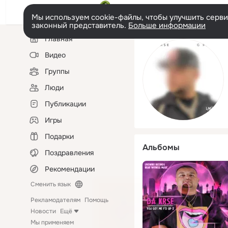
Мы используем cookie-файлы, чтобы улучшить сервис
законный представитель.
Больше информации
Левая
Главная
колонка
Видео
Группы
Люди
Публикации
Игры
Подарки
Альбомы
Поздравления
Рекомендации
Сменить язык
Рекламодателям
Помощь
Новости
Ещё
Мы применяем