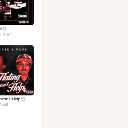
N
. Stalin
oesn't Help
 Pop$