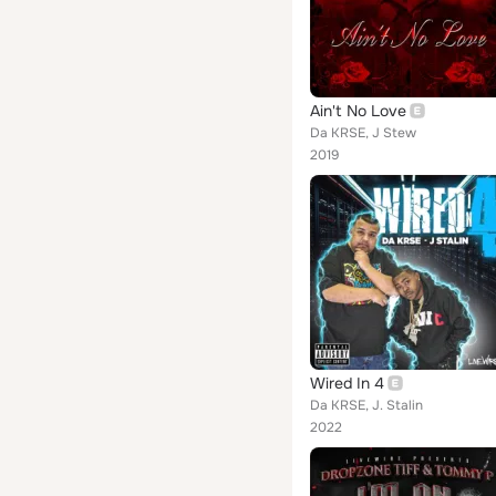
Ain't No Love
Da KRSE, J Stew
2019
Wired In 4
Da KRSE, J. Stalin
2022