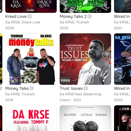
Krsed Love
Money Talks 2
Wired In
Da KRSE, Drace Love
Da KRSE, Trumain
Da KRSE, J
2024
2020
2021
Money Talks
Trust Issues
Wired In
Da KRSE, Trumain
Da KRSE feat. Derek King
Da KRSE, 
2019
Сингл
2021
2020