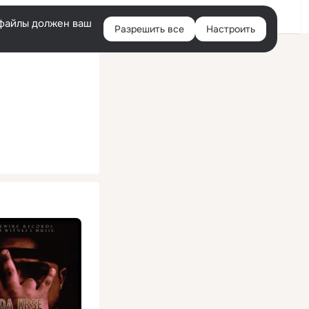
Помощь
Войти
й
e-файлы должен ваш
Разрешить все
Настроить
Правая
колонка