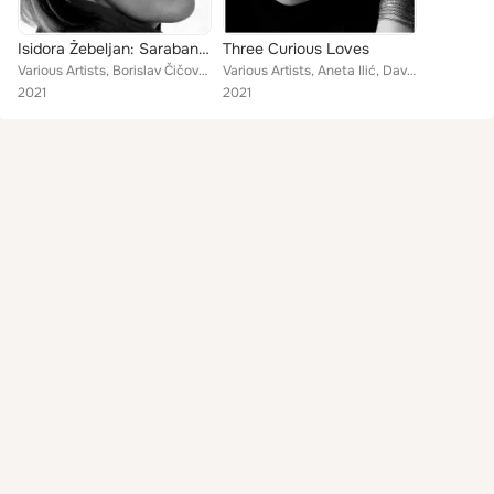
Isidora Žebeljan: Sarabande / Leda: Tango - Foxtrot
Three Curious Loves
Various Artists, Borislav Čičovački, Mirjana Nešković, Jelena Dimitrijević, Aleksandar Stefanović, Gorana Ćurgus, Boban Stošić, ...
Various Artists, Aneta Ilić, David Cohen, Peter Dijkstra, Katarina Jovanović, Isidora Žebeljan, Miloš Veljković, Daniel Rowland,...
2021
2021