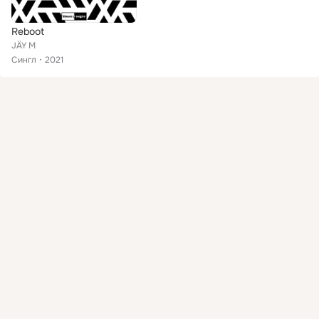
Reboot
JÄY M
Сингл
2021