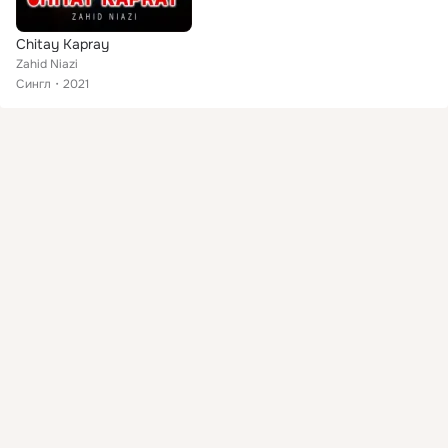
Chitay Kapray
Zahid Niazi
Сингл
2021