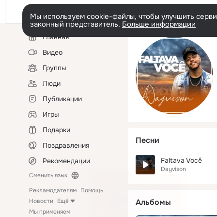
Мы используем cookie-файлы, чтобы улучшить сервис
законный представитель.
Больше информации
Левая
Главная
колонка
Видео
Группы
Люди
Публикации
Игры
Подарки
Песни
Поздравления
Faltava Você
Рекомендации
Dayvison
Сменить язык
Рекламодателям
Помощь
Новости
Ещё
Альбомы
Мы применяем