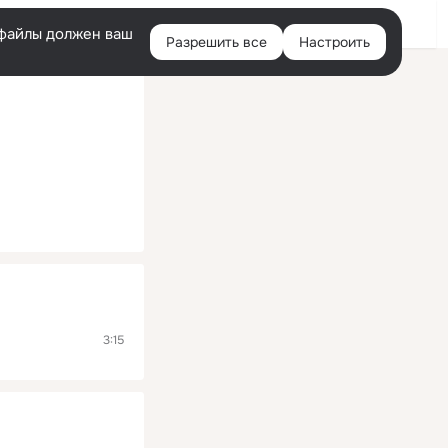
Помощь
Войти
й
e-файлы должен ваш
Разрешить все
Настроить
Правая
колонка
3:15