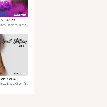
co, Set 29
Various Artists, Howard Herrick, Sophia Stutchbury, Ike Albert, VenueConnection, Jive Ass Sleepers, Ed Napoli, Marcos H. Bolanos...
tion, Set 4
Various Artists, Tracy Oliver, Robert Johnson, Leon Ayers Jr., Add-On Music Group, Jive Ass Sleepers, King Daddy Dee, Jamie Spar...