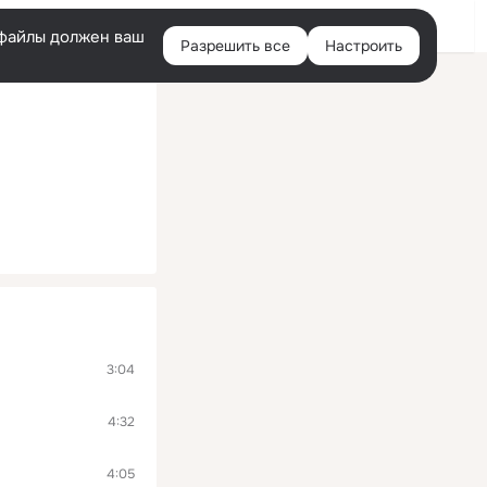
Помощь
Войти
й
e-файлы должен ваш
Разрешить все
Настроить
Правая
колонка
3:04
4:32
4:05