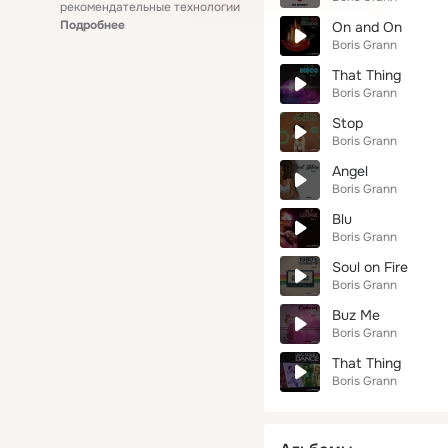
рекомендательные технологии
Подробнее
On and On
Boris Grann
That Thing
Boris Grann
Stop
Boris Grann
Angel
Boris Grann
Blu
Boris Grann
Soul on Fire
Boris Grann
Buz Me
Boris Grann
That Thing
Boris Grann