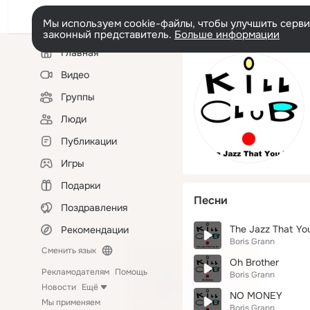
Мы используем cookie-файлы, чтобы улучшить сервис
законный представитель.
Больше информации
Левая
Главная
колонка
Видео
Группы
Люди
Публикации
Игры
Подарки
Песни
Поздравления
The Jazz That Yo
Рекомендации
Boris Grann
Сменить язык
Oh Brother
Рекламодателям
Помощь
Boris Grann
Новости
Ещё
NO MONEY
Мы применяем
Boris Grann