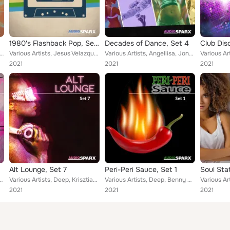
1980's Flashback Pop, Set 9
Decades of Dance, Set 4
Club Dis
 Kam Falk, Inochi, Sound Found Music Group, Paula James Chavis, Jive Ass Sleepers, Adagio Music, Mind Exchange, ...
Various Artists, Jesus Velazquez, Ideascapes Music, The Cucumbers, Matthew Greasley, Listen Vision, Gil Small Jr, KGMP Music Mac...
Various Artists, Angellisa, Jonathan Morning, Sophia Syndicate, Ola Melander, Erwin Steijlen, Jive Ass Sleepers, Code Switcher, ...
2021
2021
2021
Alt Lounge, Set 7
Peri-Peri Sauce, Set 1
Soul Sta
 Treiger, Carl Miles, Pere Soto, Mark Allaway (CWP), Boris Grann, Rik Roberts, ...
Various Artists, Deep, Krisztian Vass, Bajatoshi, Jive Ass Sleepers, Tracing Arcs, Record/Play Music, Plastic Teardrops, Boris G...
Various Artists, Deep, Benny Bellamacina, Toniks, TAL THE1, DJ Lantan, Chris Rowand, Moarn, Boris Grann, Michael Wheeler, Ziki Z...
2021
2021
2021