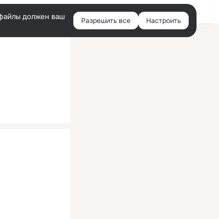
Помощь
Войти
й
e-файлы должен ваш
Разрешить все
Настроить
Правая
колонка